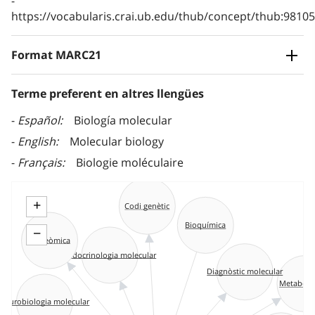
https://vocabularis.crai.ub.edu/thub/concept/thub:981
Format MARC21
Terme preferent en altres llengües
Español
Biología molecular
English
Molecular biology
Français
Biologie moléculaire
+
Codi genètic
Bioquímica
−
Proteòmica
Endocrinologia molecular
Diagnòstic molecular
Metabolò
Neurobiologia molecular