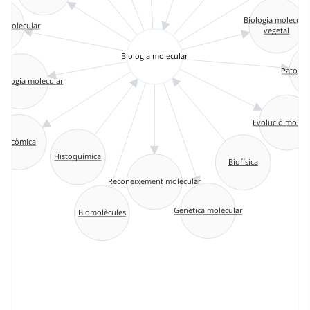
Biologia molecular
a molecular
vegetal
Biologia molecular
Patolog
cologia molecular
Evolució molec
Glicòmica
Histoquímica
Biofísica
Reconeixement molecular
Genètica molecular
Biomolècules