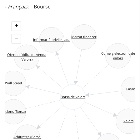
Français
Bourse
+
−
Mercat financer
Informació privilegiada
Comerç electrònic de
Oferta pública de venda
valors
(Valors)
Wall Street
Finance
Borsa de valors
Accions (Borsa)
Valors
Arbitratge (Borsa)