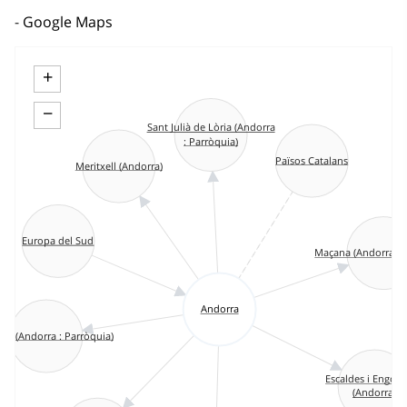
Google Maps
+
−
Sant Julià de Lòria (Andorra
: Parròquia)
Països Catalans
Meritxell (Andorra)
Europa del Sud
Maçana (Andorra : 
Andorra
no (Andorra : Parròquia)
Escaldes i Engor
(Andorra)