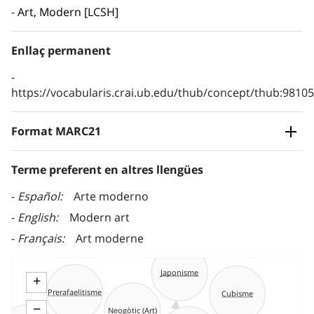
Art, Modern [LCSH]
Enllaç permanent
https://vocabularis.crai.ub.edu/thub/concept/thub:981
Format MARC21
Terme preferent en altres llengües
Español
Arte moderno
English
Modern art
Français
Art moderne
Japonisme
+
Prerafaelitisme
Cubisme
−
Neogòtic (Art)