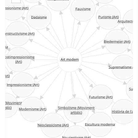
pressionisme (Art)
Fauvisme
Purisme (Art)
Dadaisme
Arquitectur
Constructivisme (Art)
Biedermeier (Art)
derna
Ar
Postimpressionisme
Art modern
(Art)
Suprematisme (Art
e (Art)
Impressionisme (Art)
Surr
Futurisme (Art)
me (Moviment
artístic)
Simbolisme (Moviment
Modernisme (Art)
Història de l'art
artístic)
Escultura moderna
Neoclassicisme (Art)
Noucentisme (Art)