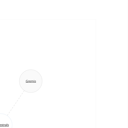
Gremis
strals