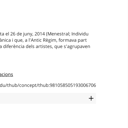
ta el 26 de juny, 2014 (Menestral; Individu
ica i que, a l'Antic Règim, formava part
a diferència dels artistes, que s'agrupaven
acions
b.edu/thub/concept/thub:981058505193006706