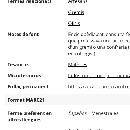
Termes relacionats
Artesans
Gremis
Oficis
Notes de font
Enciclopèdia.cat, consulta fe
que professava una art mecàn
d'un gremi o una confraria (
en col·legis))
Tesaurus
Matèries
Microtesaurus
Indústria, comerç i comunic
Enllaç permanent
https://vocabularis.crai.u
Format MARC21
Terme preferent en
Español
Menestrales
altres llengües