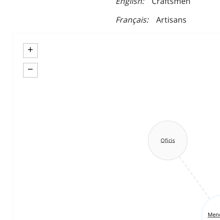
English
Craftsmen
Français
Artisans
+
−
Oficis
Mene