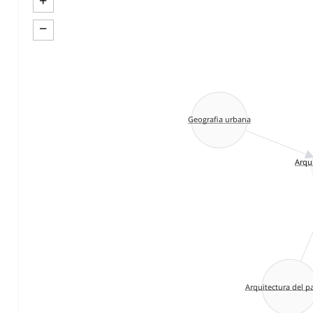
+
−
Geografia urbana
Arqui
Arquitectura del p