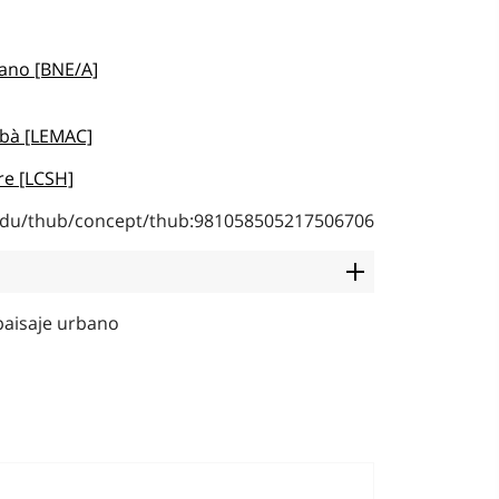
bano [BNE/A]
rbà [LEMAC]
re [LCSH]
b.edu/thub/concept/thub:981058505217506706
paisaje urbano