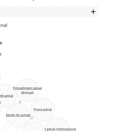
enal
e
e
Procediment penal
abreujat
ret penal
)
Prova penal
Secret de sumari
Dret penal internacional