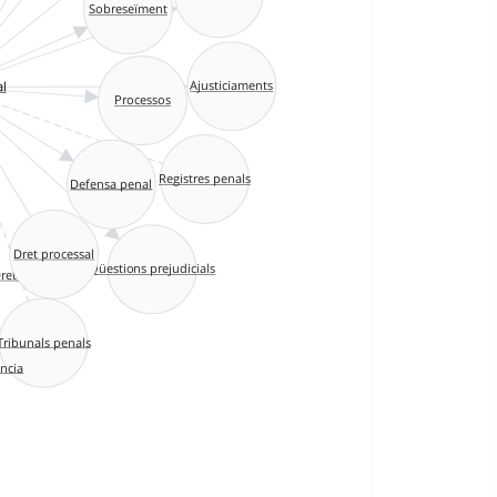
Sobreseïment
l
Ajusticiaments
Processos
Registres penals
Defensa penal
Dret processal
Qüestions prejudicials
Dret)
Tribunals penals
ncia