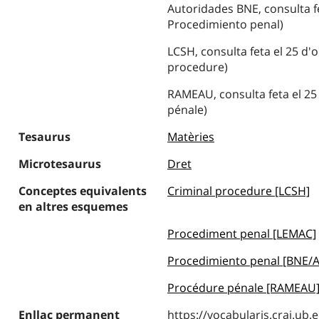
Autoridades BNE, consulta fe
Procedimiento penal)
LCSH, consulta feta el 25 d'
procedure)
RAMEAU, consulta feta el 25
pénale)
Tesaurus
Matèries
Microtesaurus
Dret
Conceptes equivalents
Criminal procedure [LCSH]
en altres esquemes
Procediment penal [LEMAC]
Procedimiento penal [BNE/A
Procédure pénale [RAMEAU
Enllaç permanent
https://vocabularis.crai.u