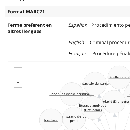
Format MARC21
Terme preferent en
Español
Procedimiento p
altres llengües
English
Criminal procedur
Français
Procédure pénal
+
Batalla judicial
−
Instrucció del sumari
D
Principi de doble incriminació
Absolució (Dret penal
Recurs d'anul·lació
(Dret penal)
Administració de justícia
Apel·lació
penal