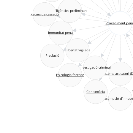
Diligències preliminars
Recurs de cassació
Procediment pena
Immunitat penal
Llibertat vigilada
Preclusió
Investigació criminal
Sistema acusatori (
Psicologia forense
Contumàcia
Presumpció d'innocè