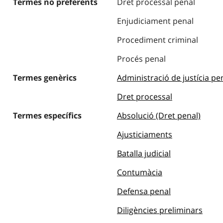
Termes no preferents
Dret processal penal
Enjudiciament penal
Procediment criminal
Procés penal
Termes genèrics
Administració de justícia pe
Dret processal
Termes específics
Absolució (Dret penal)
Ajusticiaments
Batalla judicial
Contumàcia
Defensa penal
Diligències preliminars