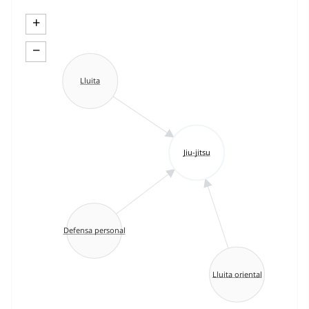
+
−
Lluita
Jiu-jitsu
Defensa personal
Lluita oriental