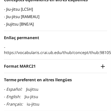
Jiu-jitsu [LCSH]
Jiu-jitsu [RAMEAU]
Jiujitsu [BNE/A]
Enllaç permanent
https://vocabularis.crai.ub.edu/thub/concept/thub:981
Format MARC21
Terme preferent en altres llengües
Español
Jiujitsu
English
Jiu-jitsu
Français
iu-jitsu