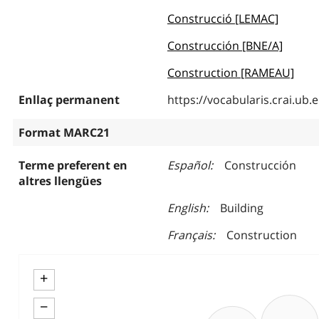
Construcció [LEMAC]
Construcción [BNE/A]
Construction [RAMEAU]
Enllaç permanent
https://vocabularis.crai.u
Format MARC21
Terme preferent en
Español
Construcción
altres llengües
English
Building
Français
Construction
+
−