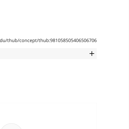
b.edu/thub/concept/thub:981058505406506706