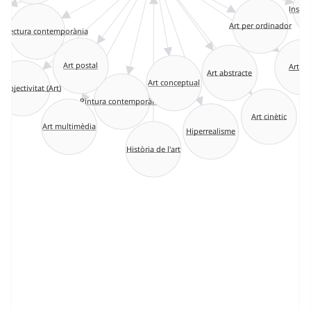
Instal
Art per ordinador
uitectura contemporània
Art postal
Art br
Art abstracte
Art conceptual
objectivitat (Art)
Pintura contemporània
Art cinètic
Art multimèdia
Hiperrealisme
Història de l'art