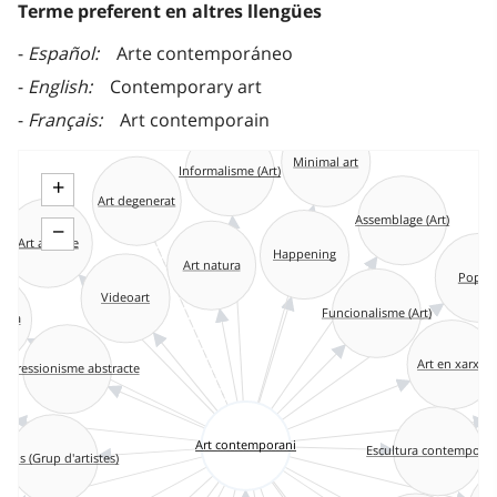
Terme preferent en altres llengües
Español
Arte contemporáneo
English
Contemporary art
Français
Art contemporain
Minimal art
Informalisme (Art)
+
Art degenerat
Assemblage (Art)
−
Art abjecte
Happening
Art natura
Pop-a
Videoart
Funcionalisme (Art)
era
Art en xarxa
xpressionisme abstracte
Pe
Art contemporani
Escultura contemporà
uxus (Grup d'artistes)