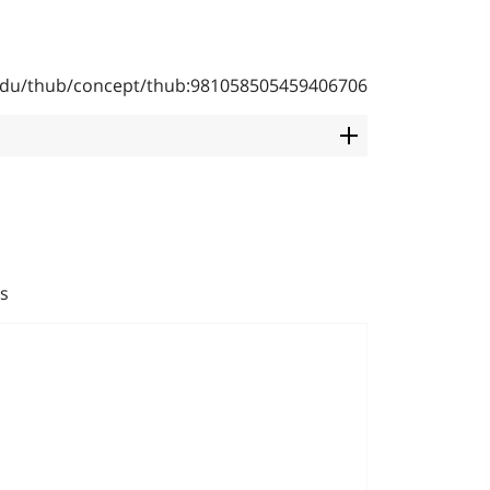
b.edu/thub/concept/thub:981058505459406706
s