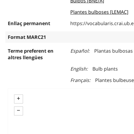
Bulbos [BNE/A]
Plantes bulboses [LEMAC]
Enllaç permanent
https://vocabularis.crai.u
Format MARC21
Terme preferent en
Español
Plantas bulbosas
altres llengües
English
Bulb plants
Français
Plantes bulbeuse
+
−