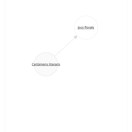
Jocs florals
Certàmens literaris