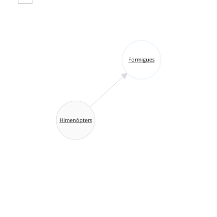
Formigues
Himenòpters