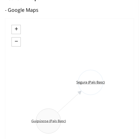
Google Maps
+
−
Segura (País Basc)
Guipúscoa (País Basc)