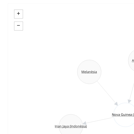
+
−
A
Melanèsia
Nova Guinea (I
Irian Jaya (Indonèsia)