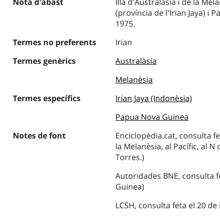
Nota d'abast
Illa d'Australàsia i de la Me
(província de l'Irian Jaya) 
1975.
Termes no preferents
Irian
Termes genèrics
Australàsia
Melanèsia
Termes específics
Irian Jaya (Indonèsia)
Papua Nova Guinea
Notes de font
Enciclopèdia.cat, consulta fe
la Melanèsia, al Pacífic, al N 
Torres.)
Autoridades BNE, consulta f
Guinea)
LCSH, consulta feta el 20 d