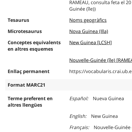
RAMEAU, consulta feta el 20
Guinée (île))
Tesaurus
Noms geogràfics
Microtesaurus
Nova Guinea (Illa)
Conceptes equivalents
New Guinea [LCSH]
en altres esquemes
Nouvelle-Guinée (île) [RAME
Enllaç permanent
https://vocabularis.crai.u
Format MARC21
Terme preferent en
Español
Nueva Guinea
altres llengües
English
New Guinea
Français
Nouvelle-Guinée (