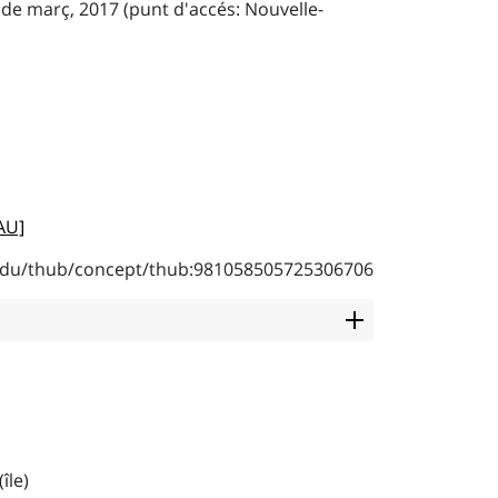
 de març, 2017 (punt d'accés: Nouvelle-
AU]
b.edu/thub/concept/thub:981058505725306706
île)