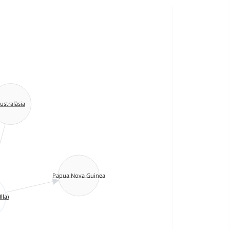
ustralàsia
Papua Nova Guinea
lla)