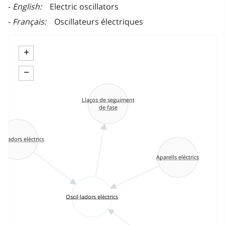
English
Electric oscillators
Français
Oscillateurs électriques
+
−
Llaços de seguiment
de fase
eradors elèctrics
Aparells elèctrics
Oscil·ladors elèctrics