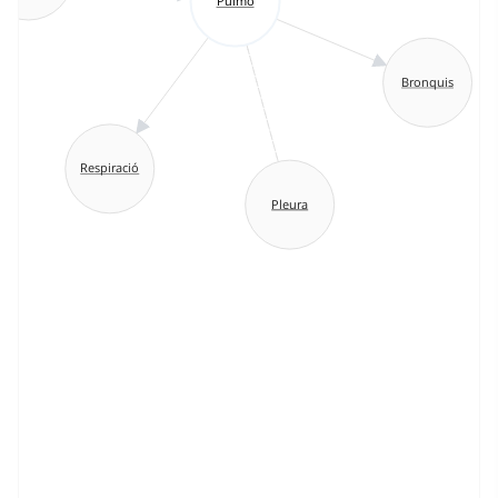
Pulmó
Bronquis
Respiració
Pleura