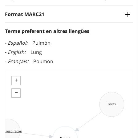
Format MARC21
Terme preferent en altres llengües
Español
Pulmón
English
Lung
Français
Poumon
+
−
Tòrax
ell respiratori