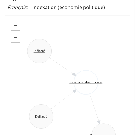
Français
Indexation (économie politique)
+
−
Inflació
Indexació (Economia)
Deflació