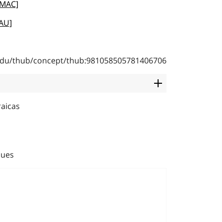
EMAC]
AU]
b.edu/thub/concept/thub:981058505781406706
raicas
ques