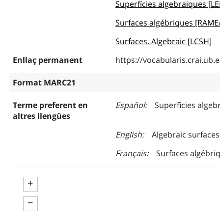
Superfícies algebraiques [L
Surfaces algébriques [RAME
Surfaces, Algebraic [LCSH]
Enllaç permanent
https://vocabularis.crai.u
Format MARC21
Terme preferent en
Español
Superficies algeb
altres llengües
English
Algebraic surfaces
Français
Surfaces algébri
+
−