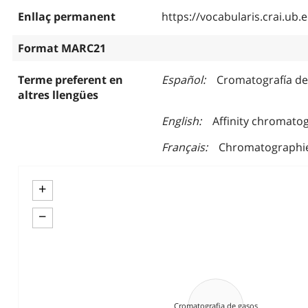
Enllaç permanent
https://vocabularis.crai.u
Format MARC21
Terme preferent en
Español
Cromatografía de
altres llengües
English
Affinity chromato
Français
Chromatographie 
+
−
Cromatografia de gasos