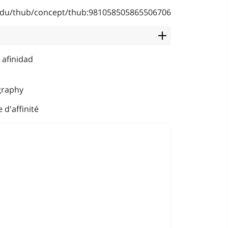
b.edu/thub/concept/thub:981058505865506706
 afinidad
graphy
d'affinité