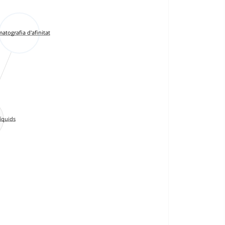
atografia d'afinitat
íquids