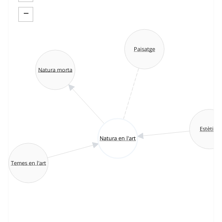
−
Paisatge
Natura morta
Estètica
Natura en l'art
Temes en l'art