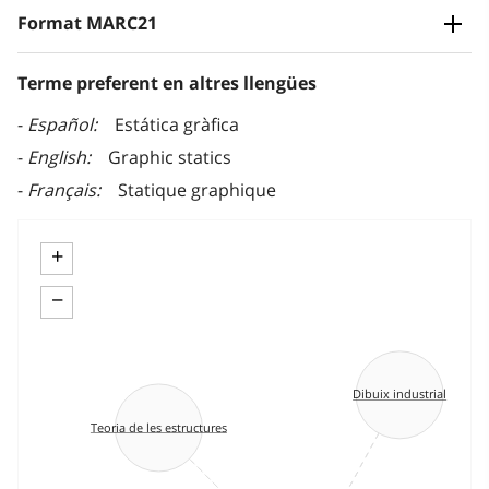
Format MARC21
Terme preferent en altres llengües
Español
Estática gràfica
English
Graphic statics
Français
Statique graphique
+
−
Dibuix industrial
Teoria de les estructures