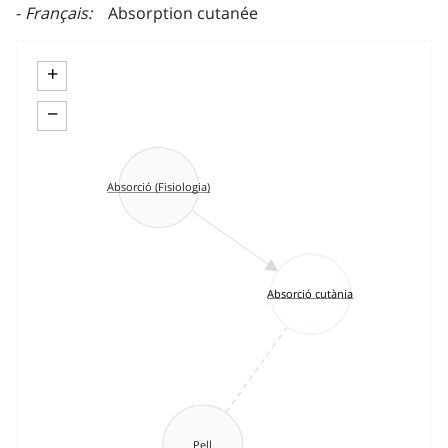
Français
Absorption cutanée
+
−
Absorció (Fisiologia)
Absorció cutània
Pell