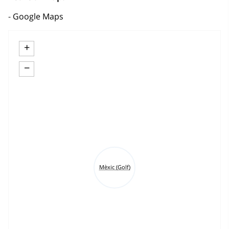
Google Maps
+
−
Mèxic (Golf)