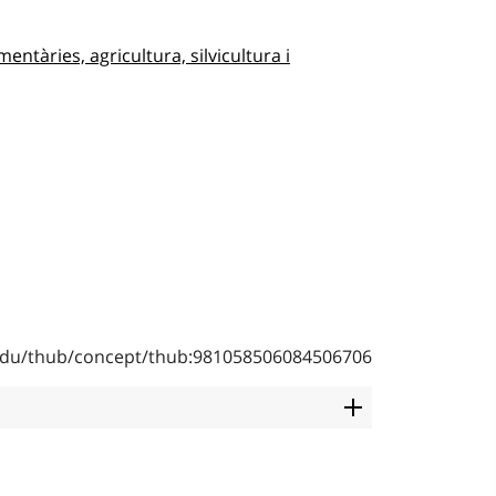
entàries, agricultura, silvicultura i
b.edu/thub/concept/thub:981058506084506706