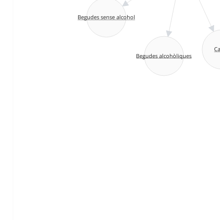
Begudes sense alcohol
C
Begudes alcohòliques