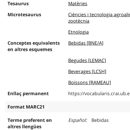
Tesaurus
Matèries
Microtesaurus
Ciències i tecnologia agroalim
zootècnia
Etnologia
Conceptes equivalents
Bebidas [BNE/A]
en altres esquemes
Begudes [LEMAC]
Beverages [LCSH]
Boissons [RAMEAU]
Enllaç permanent
https://vocabularis.crai.u
Format MARC21
Terme preferent en
Español
Bebidas
altres llengües