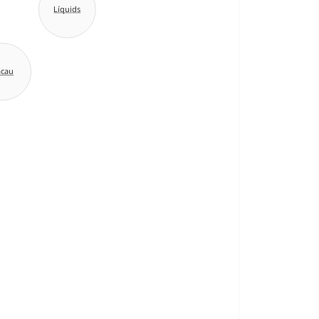
Líquids
acau