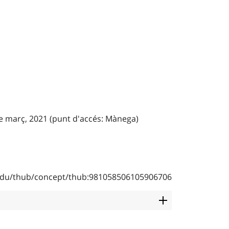
de març, 2021 (punt d'accés: Mànega)
b.edu/thub/concept/thub:981058506105906706