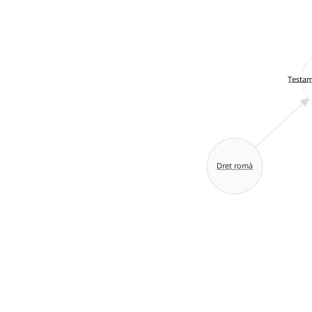
Testam
Dret romà