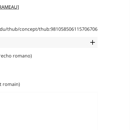
[RAMEAU]
b.edu/thub/concept/thub:981058506115706706
recho romano)
t romain)