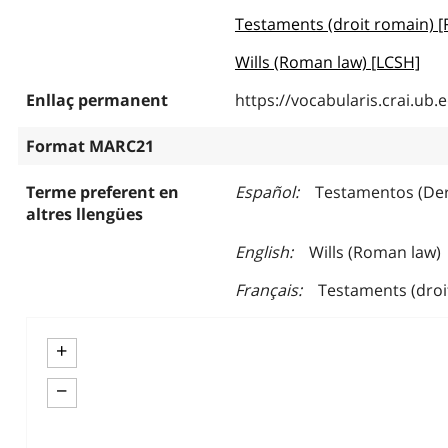
Testaments (droit romain) 
Wills (Roman law) [LCSH]
Enllaç permanent
https://vocabularis.crai.u
Format MARC21
Terme preferent en
Español
Testamentos (De
altres llengües
English
Wills (Roman law)
Français
Testaments (droi
+
−