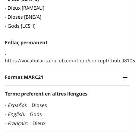
Dieux [RAMEAU]
Dioses [BNE/A]
Gods [LCSH]
Enllaç permanent
https://vocabularis.crai.ub.edu/thub/concept/thub:981
Format MARC21
Terme preferent en altres llengües
Español
Dioses
English
Gods
Français
Dieux