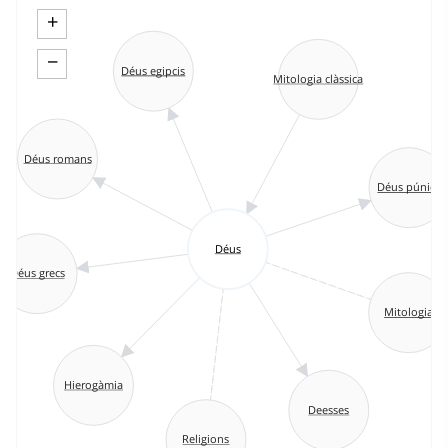
+
−
Déus egipcis
Mitologia clàssica
Déus romans
Déus púnics
Déus
Déus grecs
Mitologia
Hierogàmia
Deesses
Religions