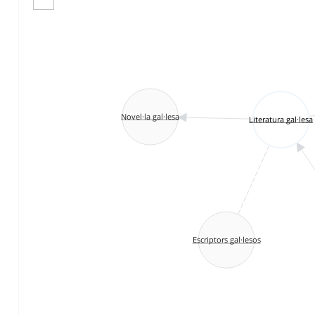
Novel·la gal·lesa
Literatura gal·lesa
Escriptors gal·lesos