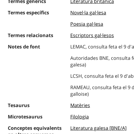
Termes genèrics
Literatura britànica
Termes específics
Novel·la gal·lesa
Poesia gal·lesa
Termes relacionats
Escriptors gal·lesos
Notes de font
LEMAC, consulta feta el 9 d'a
Autoridades BNE, consulta fet
galesa)
LCSH, consulta feta el 9 d'ab
RAMEAU, consulta feta el 9 d'
galloise)
Tesaurus
Matèries
Microtesaurus
Filologia
Conceptes equivalents
Literatura galesa [BNE/A]