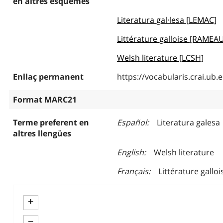
en altres esquemes
Literatura gal·lesa [LEMAC]
Littérature galloise [RAMEA
Welsh literature [LCSH]
Enllaç permanent
https://vocabularis.crai.u
Format MARC21
Terme preferent en
Español
Literatura galesa
altres llengües
English
Welsh literature
Français
Littérature galloi
+
−