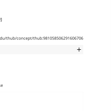
U]
b.edu/thub/concept/thub:981058506291606706
se