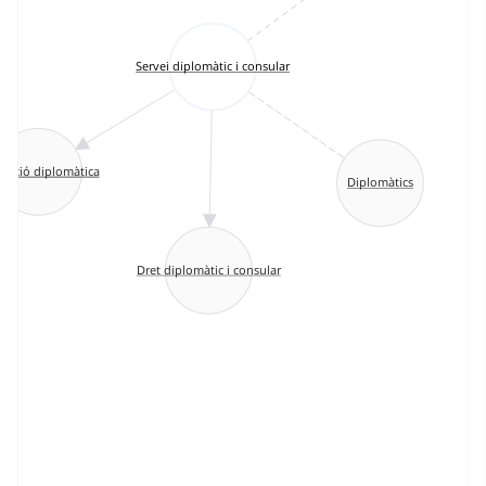
Servei diplomàtic i consular
tecció diplomàtica
Diplomàtics
Dret diplomàtic i consular