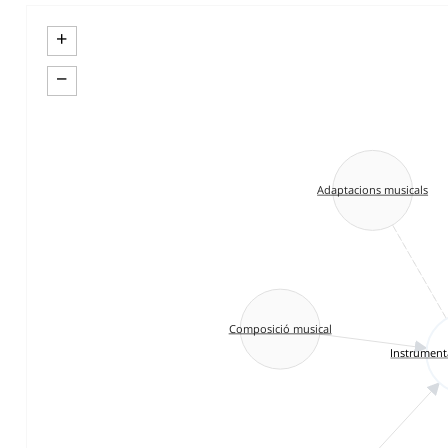
+
−
Adaptacions musicals
Composició musical
Instrumenta