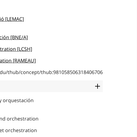
ió [LEMAC]
ción [BNE/A]
tration [LCSH]
ration [RAMEAU]
b.edu/thub/concept/thub:981058506318406706
y orquestación
nd orchestration
et orchestration