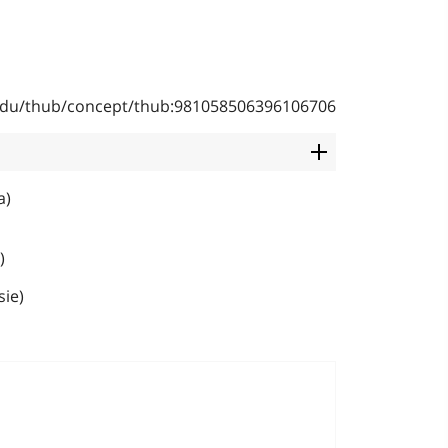
b.edu/thub/concept/thub:981058506396106706
a)
)
sie)