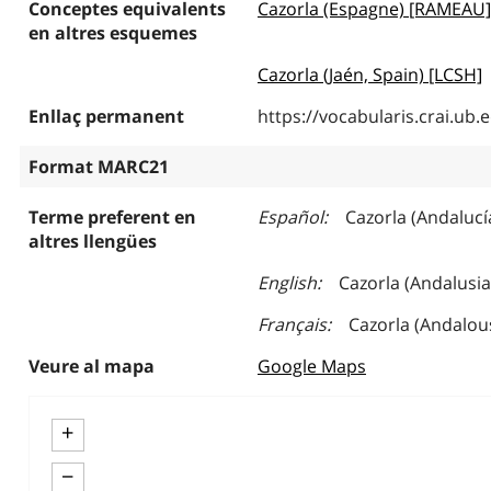
Conceptes equivalents
Cazorla (Espagne) [RAMEAU]
en altres esquemes
Cazorla (Jaén, Spain) [LCSH]
Enllaç permanent
https://vocabularis.crai.u
Format MARC21
Terme preferent en
Español
Cazorla (Andalucí
altres llengües
English
Cazorla (Andalusia
Français
Cazorla (Andalou
Veure al mapa
Google Maps
+
−