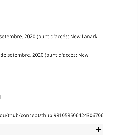
e setembre, 2020 (punt d'accés: New Lanark
 de setembre, 2020 (punt d'accés: New
H]
b.edu/thub/concept/thub:981058506424306706