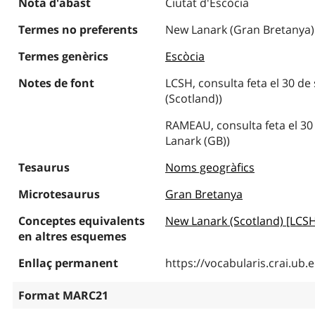
Nota d'abast
Ciutat d'Escòcia
Termes no preferents
New Lanark (Gran Bretanya)
Termes genèrics
Escòcia
Notes de font
LCSH, consulta feta el 30 d
(Scotland))
RAMEAU, consulta feta el 30
Lanark (GB))
Tesaurus
Noms geogràfics
Microtesaurus
Gran Bretanya
Conceptes equivalents
New Lanark (Scotland) [LCS
en altres esquemes
Enllaç permanent
https://vocabularis.crai.u
Format MARC21