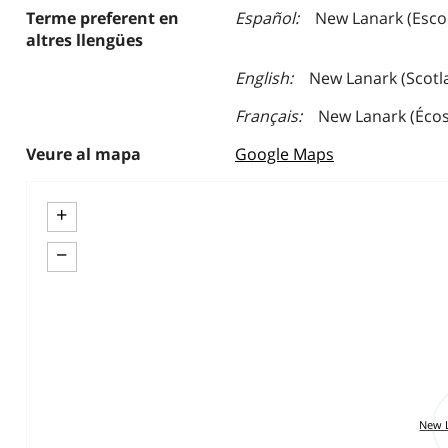
Terme preferent en
Español
New Lanark (Esco
altres llengües
English
New Lanark (Scotl
Français
New Lanark (Écos
Veure al mapa
Google Maps
+
−
New L