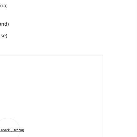
cia)
and)
se)
anark (Escòcia)