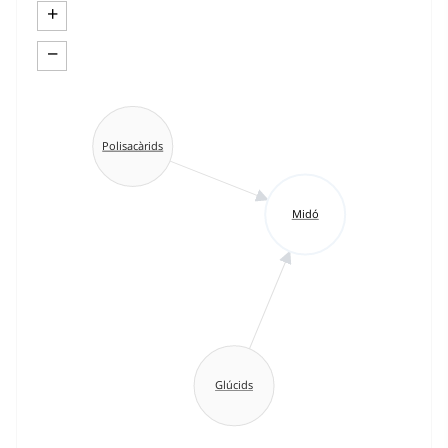
+
−
Polisacàrids
Midó
Glúcids