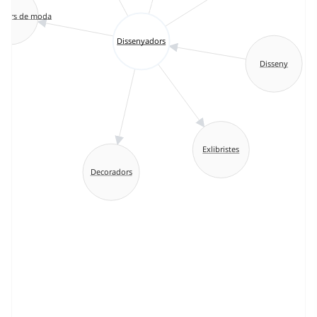
adors de moda
Dissenyadors
Disseny
Exlibristes
Decoradors