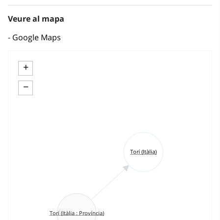
Veure al mapa
Google Maps
+
−
Torí (Itàlia)
Torí (Itàlia : Província)