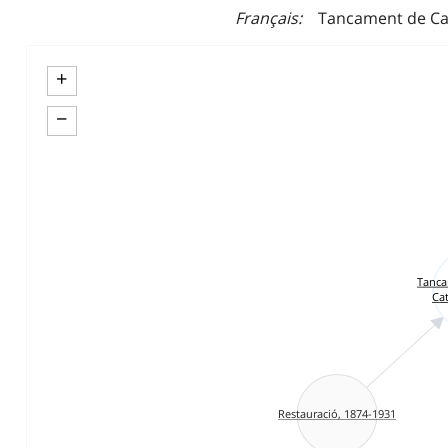
Français
Tancament de Cai
+
−
Tanca
Ca
Restauració, 1874-1931