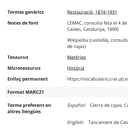
Termes genèrics
Restauració, 1874-1931
Notes de font
LEMAC, consulta feta el 4 de
Caixes, Catalunya, 1899)
Wikipedia (castellà), consulta
de cajas)
Tesaurus
Matèries
Microtesaurus
Història
Enllaç permanent
https://vocabularis.crai.u
Format MARC21
Terme preferent en
Español
Cierre de cajas, 
altres llengües
English
Tancament de Caix