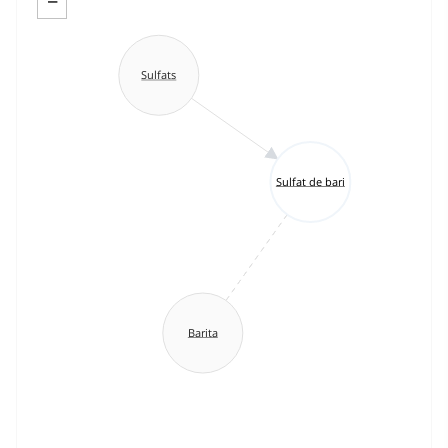
−
Sulfats
Sulfat de bari
Barita