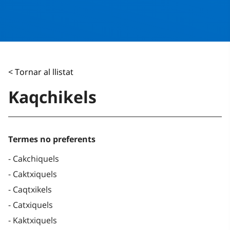
< Tornar al llistat
Kaqchikels
Termes no preferents
Cakchiquels
Caktxiquels
Caqtxikels
Catxiquels
Kaktxiquels