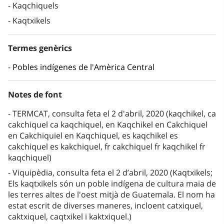
Kaqchiquels
Kaqtxikels
Termes genèrics
Pobles indígenes de l'Amèrica Central
Notes de font
TERMCAT, consulta feta el 2 d'abril, 2020 (kaqchikel, ca
cakchiquel ca kaqchiquel, en Kaqchikel en Cakchiquel
en Cakchiquiel en Kaqchiquel, es kaqchikel es
cakchiquel es kakchiquel, fr cakchiquel fr kaqchikel fr
kaqchiquel)
Viquipèdia, consulta feta el 2 d’abril, 2020 (Kaqtxikels;
Els kaqtxikels són un poble indígena de cultura maia de
les terres altes de l'oest mitjà de Guatemala. El nom ha
estat escrit de diverses maneres, incloent catxiquel,
caktxiquel, caqtxikel i kaktxiquel.)