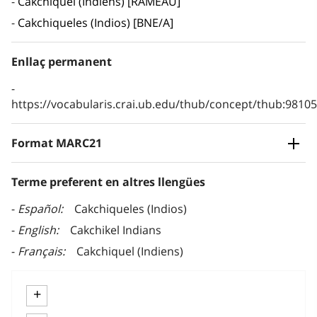
Cakchiquel (Indiens) [RAMEAU]
Cakchiqueles (Indios) [BNE/A]
Enllaç permanent
https://vocabularis.crai.ub.edu/thub/concept/thub:981
Format MARC21
Terme preferent en altres llengües
Español
Cakchiqueles (Indios)
English
Cakchikel Indians
Français
Cakchiquel (Indiens)
+