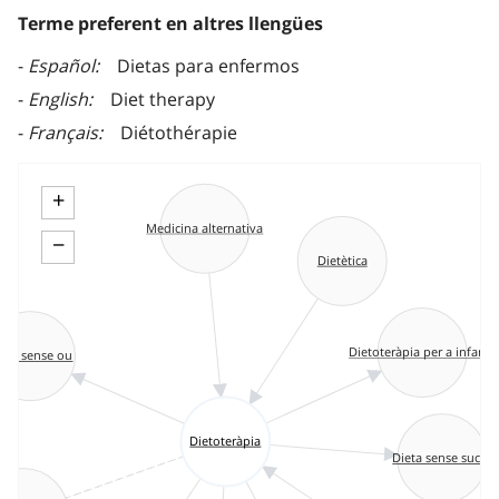
Terme preferent en altres llengües
Español
Dietas para enfermos
English
Diet therapy
Français
Diétothérapie
+
Medicina alternativa
−
Dietètica
Dietoteràpia per a infants
ieta sense ou
Dietoteràpia
Dieta sense sucre