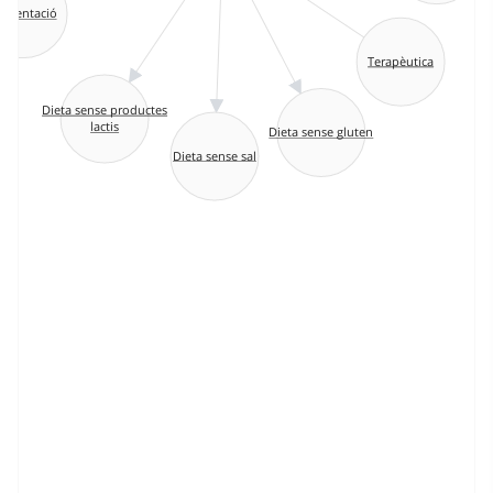
limentació
Terapèutica
Dieta sense productes
lactis
Dieta sense gluten
Dieta sense sal