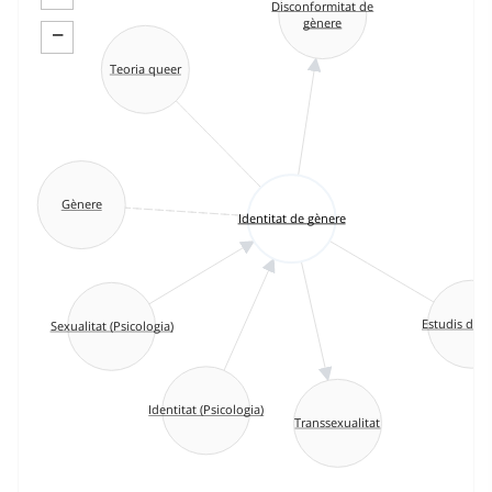
Disconformitat de
gènere
−
Teoria queer
Gènere
Identitat de gènere
Estudis de 
Sexualitat (Psicologia)
Identitat (Psicologia)
Transsexualitat