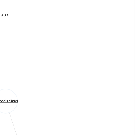
caux
ocols clínics