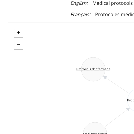
English
Medical protocols
Français
Protocoles médi
+
−
Protocols d'infermeria
Prot
Medicina clínica