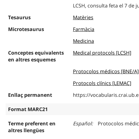
LCSH, consulta feta el 7 de 
Tesaurus
Matèries
Microtesaurus
Farmàcia
Medicina
Conceptes equivalents
Medical protocols [LCSH]
en altres esquemes
Protocolos médicos [BNE/A]
Protocols clínics [LEMAC]
Enllaç permanent
https://vocabularis.crai.u
Format MARC21
Terme preferent en
Español
Protocolos médi
altres llengües