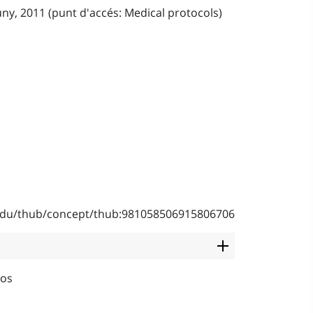
juny, 2011 (punt d'accés: Medical protocols)
b.edu/thub/concept/thub:981058506915806706
cos