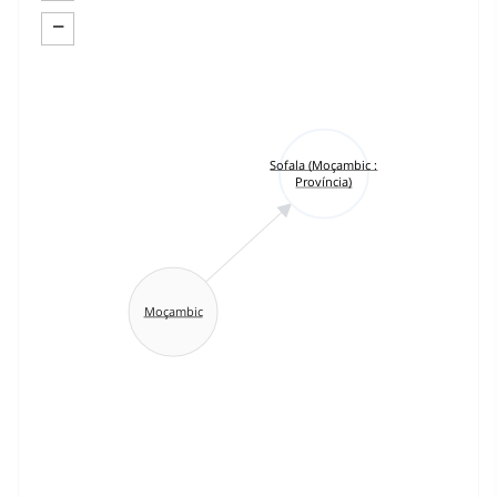
−
Sofala (Moçambic :
Província)
Moçambic