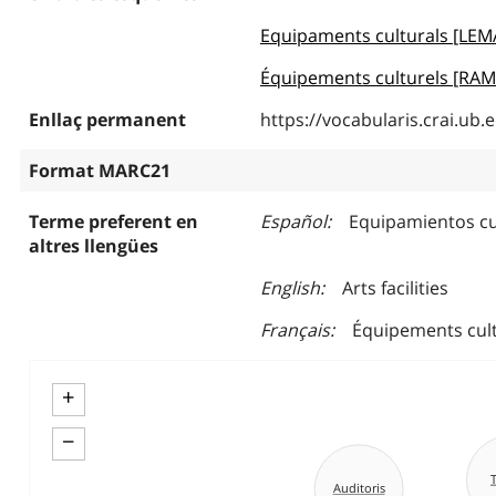
Equipaments culturals [LEM
Équipements culturels [RA
Enllaç permanent
https://vocabularis.crai.u
Format MARC21
Terme preferent en
Español
Equipamientos cu
altres llengües
English
Arts facilities
Français
Équipements cult
+
−
T
Auditoris