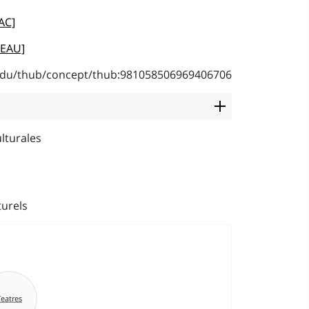
AC]
MEAU]
b.edu/thub/concept/thub:981058506969406706
lturales
urels
eatres