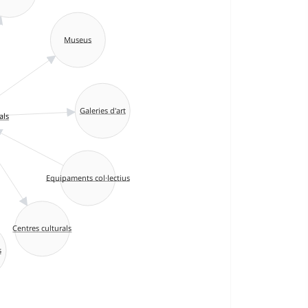
Museus
Galeries d'art
als
Equipaments col·lectius
Centres culturals
s