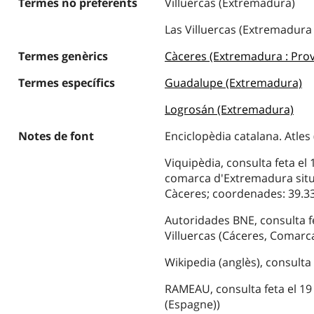
Termes no preferents
Villuercas (Extremadura)
Las Villuercas (Extremadura
Termes genèrics
Càceres (Extremadura : Prov
Termes específics
Guadalupe (Extremadura)
Logrosán (Extremadura)
Notes de font
Enciclopèdia catalana. Atles (
Viquipèdia, consulta feta el 
comarca d'Extremadura situa
Càceres; coordenades: 39.33,
Autoridades BNE, consulta fe
Villuercas (Cáceres, Comarca
Wikipedia (anglès), consulta 
RAMEAU, consulta feta el 19 
(Espagne))