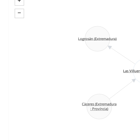
+
−
Logrosán (Extremadura)
Las Villue
Càceres (Extremadura
: Província)