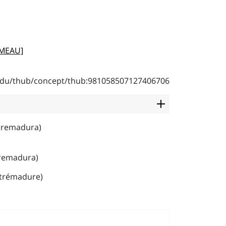
AMEAU]
b.edu/thub/concept/thub:981058507127406706
xtremadura)
tremadura)
Estrémadure)