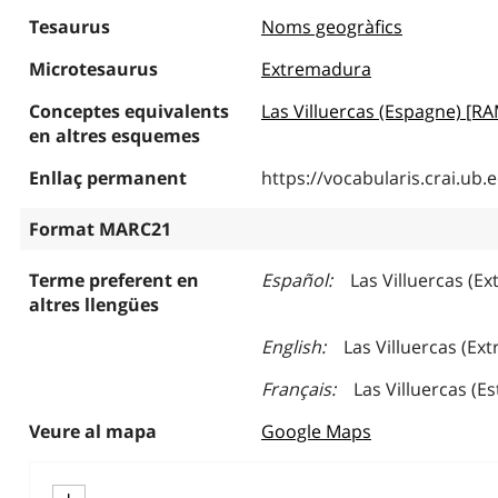
Tesaurus
Noms geogràfics
Microtesaurus
Extremadura
Conceptes equivalents
Las Villuercas (Espagne) [R
en altres esquemes
Enllaç permanent
https://vocabularis.crai.u
Format MARC21
Terme preferent en
Español
Las Villuercas (E
altres llengües
English
Las Villuercas (Ex
Français
Las Villuercas (
Veure al mapa
Google Maps