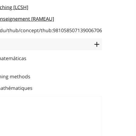
ching [LCSH]
 enseignement [RAMEAU]
b.edu/thub/concept/thub:981058507139006706
 matemáticas
hing methods
mathématiques