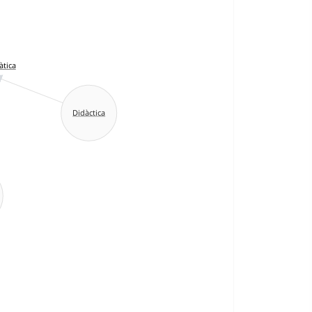
àtica
Didàctica