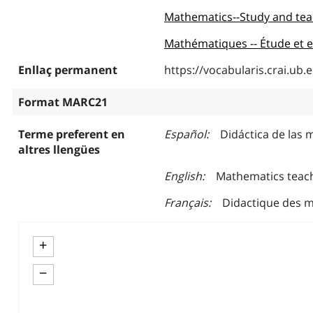
Mathematics--Study and tea
Mathématiques -- Étude et
Enllaç permanent
https://vocabularis.crai.u
Format MARC21
Terme preferent en
Español
Didáctica de las
altres llengües
English
Mathematics teac
Français
Didactique des 
+
−