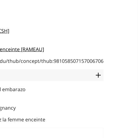
CSH]
 enceinte [RAMEAU]
b.edu/thub/concept/thub:981058507157006706
l embarazo
egnancy
z la femme enceinte