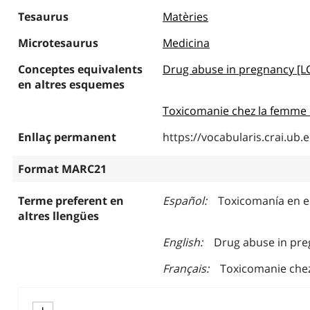
Tesaurus
Matèries
Microtesaurus
Medicina
Conceptes equivalents
Drug abuse in pregnancy [L
en altres esquemes
Toxicomanie chez la femme
Enllaç permanent
https://vocabularis.crai.u
Format MARC21
Terme preferent en
Español
Toxicomanía en e
altres llengües
English
Drug abuse in pr
Français
Toxicomanie che