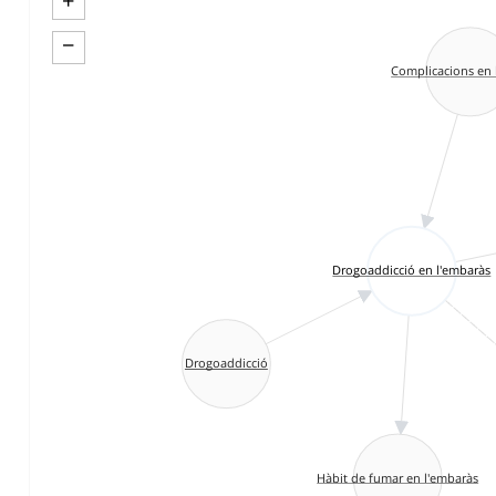
+
−
Complicacions en 
Drogoaddicció en l'embaràs
Drogoaddicció
Hàbit de fumar en l'embaràs