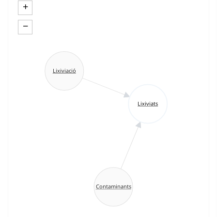
+
−
Lixiviació
Lixiviats
Contaminants