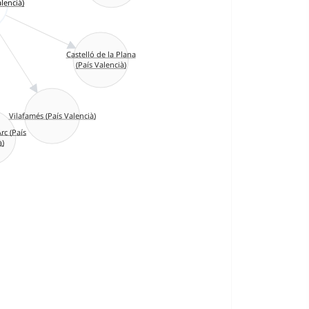
alencià)
Castelló de la Plana
(País Valencià)
Vilafamés (País Valencià)
rc (País
à)