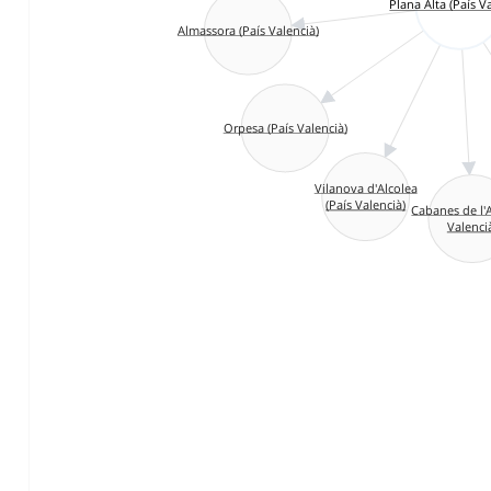
Plana Alta (País V
Almassora (País Valencià)
Orpesa (País Valencià)
Vilanova d'Alcolea
(País Valencià)
Cabanes de l'A
Valenci