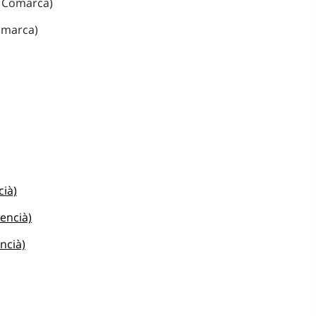
 : Comarca)
Comarca)
cià)
lencià)
ncià)