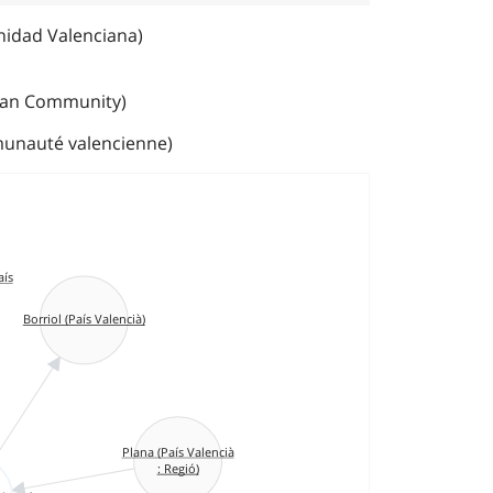
nidad Valenciana)
cian Community)
munauté valencienne)
aís
Borriol (País Valencià)
Plana (País Valencià
: Regió)