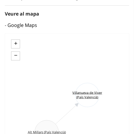
Veure al mapa
Google Maps
+
−
Villanueva de Viver
(País Valencià)
Alt Millars (País Valencià)